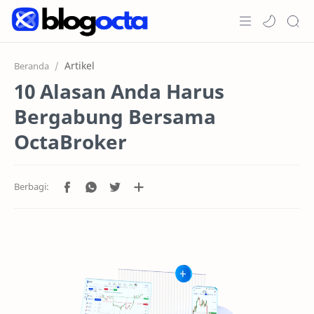
Home
Artikel
Beranda
10 Alasan Anda Harus
Post
Bergabung Bersama
Promosi
OctaBroker
Jenis Akun
Copy Trading
RTL Mode