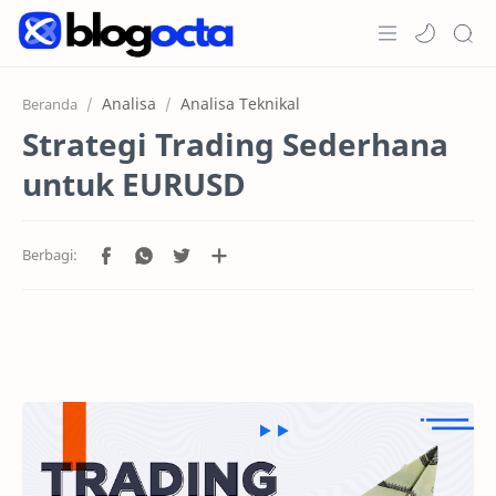
Home
Analisa
Analisa Teknikal
Beranda
Strategi Trading Sederhana
Post
untuk EURUSD
Promosi
Jenis Akun
Copy Trading
RTL Mode