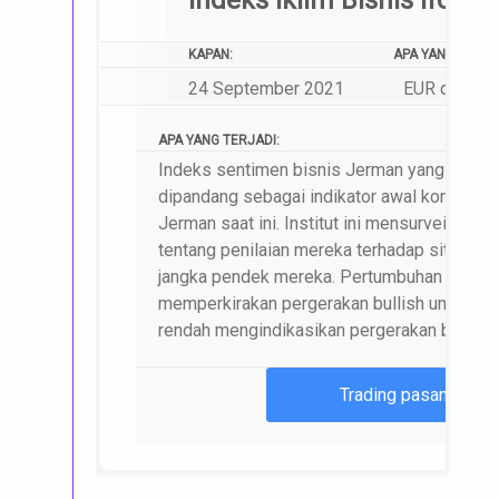
Indeks Iklim Bisnis Ifo, J
KAPAN:
APA YANG AKAN 
24 September 2021
EUR dan pas
APA YANG TERJADI:
Indeks sentimen bisnis Jerman yang dirilis 
dipandang sebagai indikator awal kondisi d
Jerman saat ini. Institut ini mensurvei lebih
tentang penilaian mereka terhadap situasi 
jangka pendek mereka. Pertumbuhan ekonom
memperkirakan pergerakan bullish untuk EU
rendah mengindikasikan pergerakan bearish
Trading pasangan m