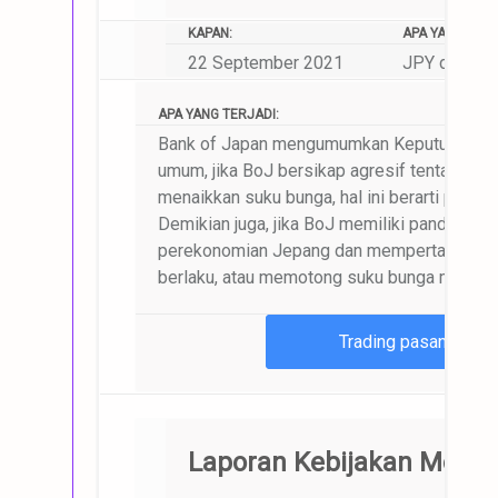
KAPAN:
APA YANG AKAN
22 September 2021
JPY dan pas
APA YANG TERJADI:
Bank of Japan mengumumkan Keputusan Su
umum, jika BoJ bersikap agresif tentang pr
menaikkan suku bunga, hal ini berarti positif
Demikian juga, jika BoJ memiliki pandangan
perekonomian Jepang dan mempertahankan
berlaku, atau memotong suku bunga maka bera
Trading pasangan m
Laporan Kebijakan Monet