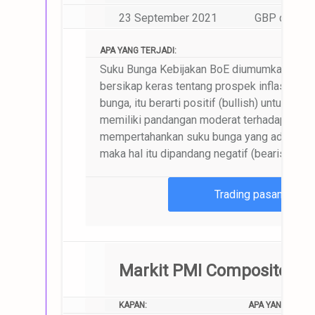
23 September 2021
GBP dan pas
APA YANG TERJADI:
Suku Bunga Kebijakan BoE diumumkan oleh B
bersikap keras tentang prospek inflasi ek
bunga, itu berarti positif (bullish) untuk GBP
memiliki pandangan moderat terhadap pere
mempertahankan suku bunga yang ada, ata
maka hal itu dipandang negatif (bearish) unt
Trading pasangan m
Markit PMI Composite, Z
KAPAN:
APA YANG AKAN 