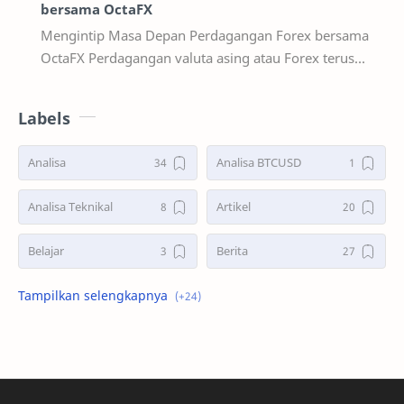
bersama OctaFX
Mengintip Masa Depan Perdagangan Forex bersama
OctaFX Perdagangan valuta asing atau Forex terus
berevolusi secara dinamis seiring kemaj…
Labels
Analisa
Analisa BTCUSD
Analisa Teknikal
Artikel
Belajar
Berita
Bonus Deposit
Deposit&Withdrawal
Double Bottoms
Double Tops
GBPUSD
Hadiah PS5