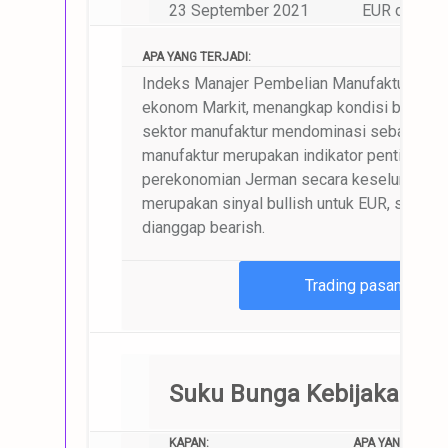
23 September 2021
EUR dan pas
APA YANG TERJADI:
Indeks Manajer Pembelian Manufaktur (PMI),
ekonom Markit, menangkap kondisi bisnis di
sektor manufaktur mendominasi sebagian be
manufaktur merupakan indikator penting unt
perekonomian Jerman secara keseluruhan. Bi
merupakan sinyal bullish untuk EUR, sedang
dianggap bearish.
Trading pasangan m
Suku Bunga Kebijakan BoE
KAPAN:
APA YANG AKAN 