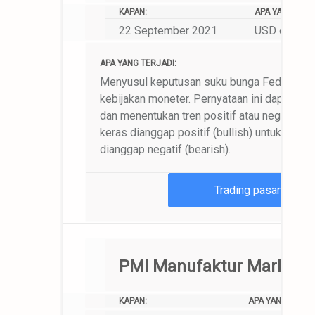
KAPAN:
APA YANG AKAN
22 September 2021
USD dan pas
APA YANG TERJADI:
Menyusul keputusan suku bunga Fed, FOMC 
kebijakan moneter. Pernyataan ini dapat me
dan menentukan tren positif atau negatif j
keras dianggap positif (bullish) untuk USD
dianggap negatif (bearish).
Trading pasangan m
PMI Manufaktur Markit, 
KAPAN:
APA YANG AKAN 