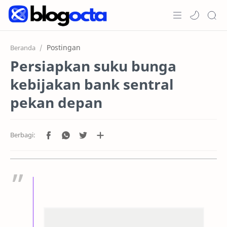
Home
Postingan
Beranda
Persiapkan suku bunga
Post
kebijakan bank sentral
Promosi
pekan depan
Jenis Akun
Copy Trading
RTL Mode