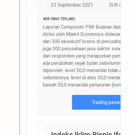
23 September 2021
EUR dan pas
APA YANG TERJADI:
Laporan Composite PMI Bulanan dalam Man
dirilis oleh Markit Economics didasarkan pa
dari 300 eksekutif bisnis di perusahaan ma
juga 300 perusahaan jasa sektor swasta. Ha
dari responden yang melaporkan peningkatan
ada perubahan sejak bulan sebelumnya. Dari
diperoleh: level 50,0 menandai tidak ada pe
sebelumnya, level di atas 50,0 menandai ken
bawah 50,0 menandai penurunan (kontraksi).
Trading pasangan m