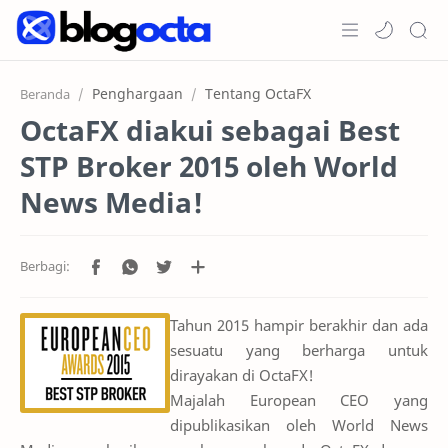
Home
Penghargaan
Tentang OctaFX
Beranda
OctaFX diakui sebagai Best
Post
STP Broker 2015 oleh World
Promosi
News Media!
Jenis Akun
Copy Trading
RTL Mode
Tahun 2015 hampir berakhir dan ada
sesuatu yang berharga untuk
dirayakan di OctaFX!
Majalah European CEO yang
dipublikasikan oleh World News