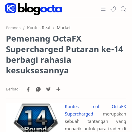
Home
Kontes Real
Market
Beranda
Pemenang OctaFX
Post
Supercharged Putaran ke-14
Promosi
berbagi rahasia
Jenis Akun
kesuksesannya
Copy Trading
RTL Mode
Kontes real OctaFX
Supercharged
merupakan
sebuah tantangan yang
menarik untuk para trader di