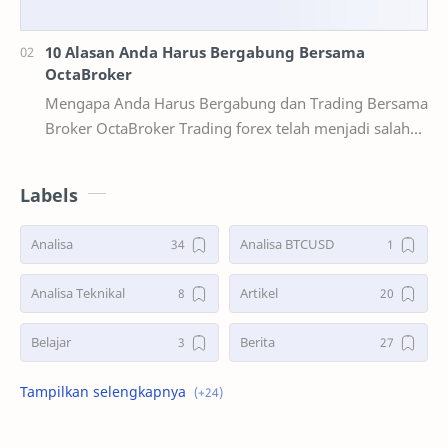
10 Alasan Anda Harus Bergabung Bersama
OctaBroker
Mengapa Anda Harus Bergabung dan Trading Bersama
Broker OctaBroker Trading forex telah menjadi salah
satu cara investasi yang populer di Indonesia,…
Labels
Analisa
Analisa BTCUSD
Analisa Teknikal
Artikel
Belajar
Berita
Bonus Deposit
Deposit&Withdrawal
Double Bottoms
Double Tops