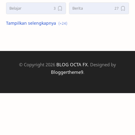
Belajar
Berita
Bonus Deposit
Deposit&Withdrawal
Double Bottoms
Double Tops
GBPUSD
Hadiah PS5
© Copyright
2026
BLOG OCTA FX
. Designed by
Head and Shoulders
kalender ekonomi
Bloggertheme9
.
Kontes Demo
Kontes Real
Market
Mitra Kukar
Panduan
Penghargaan
Promosi
Promosi OctaFX