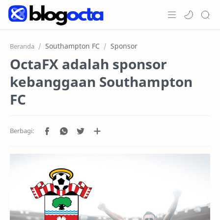
Home
Southampton FC
Sponsor
Beranda
OctaFX adalah sponsor
Post
kebanggaan Southampton
Promosi
FC
Jenis Akun
Copy Trading
RTL Mode