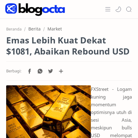
Home
Berita
Market
Beranda
Emas Lebih Kuat Dekat
Post
$1081, Abaikan Rebound USD
Promosi
Jenis Akun
Copy Trading
FXStreet - Logam
RTL Mode
kuning jaga
momentum
optimisnya utuh di
sesi Asia,
meskipun bulls
USD melompat