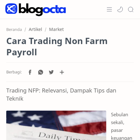
Home
Artikel
Market
Beranda
Cara Trading Non Farm
Post
Payroll
Promosi
Jenis Akun
Copy Trading
Trading NFP: Relevansi, Dampak Tips dan
RTL Mode
Teknik
Sebulan
sekali,
pasar
keuangan